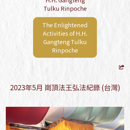
Registration Form
Tulku Rinpoche
Empowerment of Kurukullā, the
Lotus Ḍākinī, and Tsok Offering
Kyabje Gangteng Tulku Rinpoche -
The Enlightened
2026 Taiwan Dharma Activities
Activities of H.H.
Schedule
Gangteng Tulku
Rinpoche
2023年5月 崗頂法王弘法紀錄 (台灣)