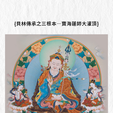
{貝林傳承之三根本—寶海蓮師大灌頂}