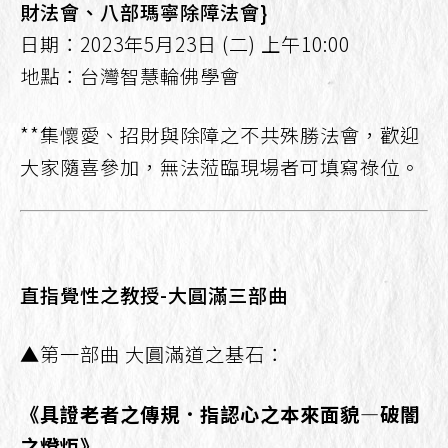
財法會、八部瑪寧除障法會}
日期：2023年5月23日 (二) 上午10:00
地點：台灣智慧輪佛學會
**集懷愛、招財與除障之不共殊勝法會，歡迎
大家隨喜參加，無法蒞臨現場者可填寫祿位。
直指覺性之教授-大圓滿三部曲
▲第一部曲 大圓滿道之基石：
《具證老者之傳規．指認心之本來面貌—破闇
之燈炬》