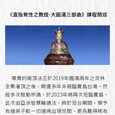
《直指覺性之教授-大圓滿三部曲》課程簡述
尊貴的崗頂法王於2019年圓滿兩年之貝林
全集灌頂之後，睽違多年未親臨寶島台灣，然
經多次殷勤祈請，於2023年將再次蒞臨寶島，
此次由亞洲智慧輪請法，將於蒞台期間，賜予
有緣弟子較一切諸佛出現世間，更為難得稀有