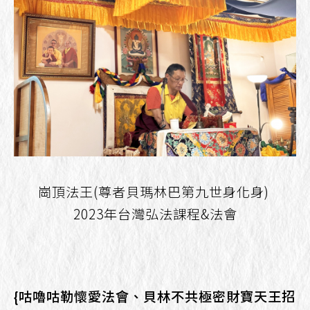
崗頂法王(尊者貝瑪林巴第九世身化身)
2023年台灣弘法課程&法會
{咕嚕咕勒懷愛法會、貝林不共極密財寶天王招