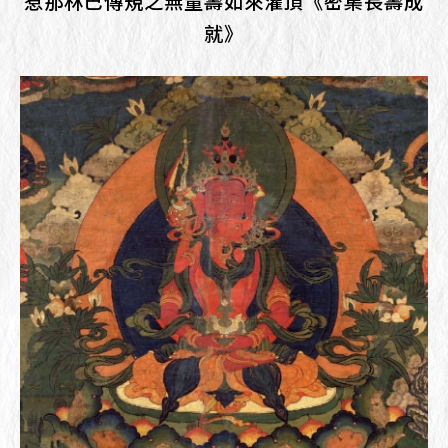
惹那林巴傳規之無量壽如來灌頂《密集長壽成
就》