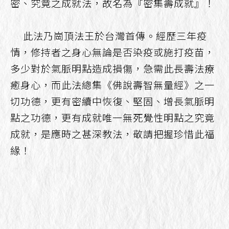
密、究竟之成就法，故名為『密集壽成就』！
此法乃崗頂法王於台灣首傳。經歷三年疫
情，修持者之身心無論是否染疫或施打疫苗，
多少對於氣脈明點造成損傷，急需此長壽法療
癒身心，而此法總集《佛說壽智無量經》之一
切功德，更有密續中恢復、堅固、增長氣脈明
點之功德，更有成就唯一無死覺性明點之究竟
成就，是應時之甚深教法，敬請把握珍惜此福
緣！