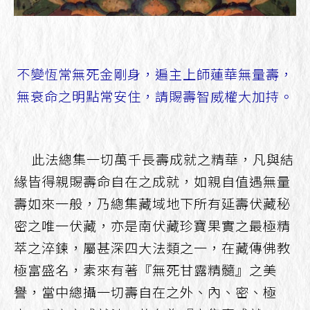
不變恆常無死金剛身，遍主上師蓮華無量壽，
無衰命之明點常安住，請賜壽智威權大加持。
此法總集一切萬千長壽成就之精華，凡與結
緣皆得親賜壽命自在之成就，如親自值遇無量
壽如來一般，乃總集藏域地下所有延壽伏藏秘
密之唯一伏藏，亦是南伏藏珍寶果實之最極精
萃之淬鍊，屬甚深四大法類之一，在藏傳佛教
極富盛名，素來有著『無死甘露精髓』之美
譽，當中總攝一切壽自在之外、內、密、極