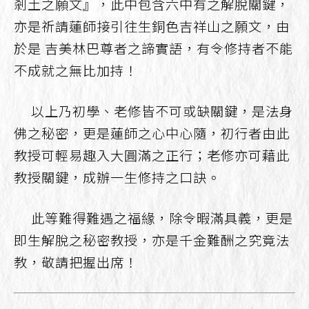
剎土之願文』，此中包含六中有之解脫關鍵，
亦是祈請蓮師接引往生銅色吉祥山之願文，由
於是 吉美林巴尊者之諦實語，有令修持者不能
不成就之無比加持！
以上乃初學、老修皆不可或缺關鍵，是法身
佛之秘密，更是蓮師之心中心隨，初行者由此
教授可輕易趣入大圓滿之正行；老修亦可藉此
教授關鍵，成辦一生修持之口訣。
此等難得難遇之福緣，除令暇滿具義，更是
即生解脫之秘密教授，亦是千金難酬之究竟法
教，敬請把握出席！