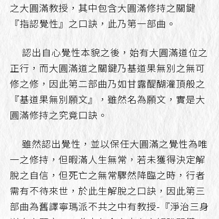
之大圓滿教授，其中包含大圓滿修持之關鍵
『指認覺性』之口訣，此乃第一部曲。
認出自心覺性本貌之後，始有大圓滿道位之
正行，而大圓滿道之關鍵乃基道果無別之無可
修之修，因此第二部曲乃如甘露醍醐灌頂般之
『基道果無別願文』，雖然名為願文，實是大
圓滿修持之究竟口訣。
雖然認出覺性，並以保任大圓滿之覺性為唯
一之修持，但暇滿人生無常，若未獲得決定解
脫之自信，但死亡之無常驟然降臨之時，行者
需有不待來世，於此生解脫之口訣，因此第三
部曲為舊譯寧瑪派不共之中有教授-『淨治三身