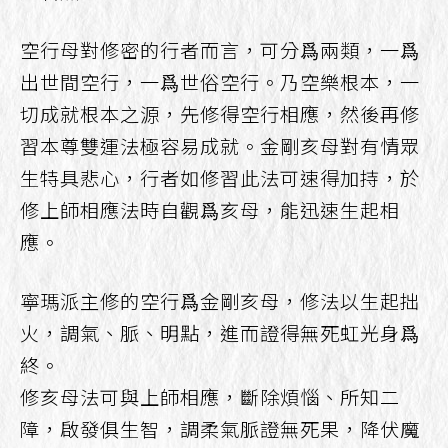
空行母對修密的行者而言，可分爲兩類，一爲
出世間空行，一爲世俗空行。乃空樂根本，一
切成就根本之源，先修得空行相應，然後再修
習本尊雙運法極容易成就。金剛亥母對有情眾
生特具悲心，行者如修習此法可速得加持，於
修上師相應法時自觀爲亥母，能迅速生起相
應。
寧瑪派主修的空行爲金剛亥母，修法以生起拙
火，調氣、脈、明點，進而證得無死虹光身爲
終。
修亥母法可與上師相應，斷除煩惱、所知二
障，啟發俱生智，調柔氣脈證無死果，降伏魔