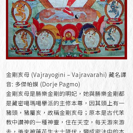
金剛亥母 (Vajrayogini – Vajravarahi) 藏名譯
音: 多傑帕嫫 (Dorje Pagmo)
金剛亥母是勝樂金剛的明妃，她與勝樂金剛都
是藏密噶瑪噶擧派的主修本尊，因其頭上有一
豬頭，豬屬亥，故稱金剛亥母；原本是古代苯
教中讚神的一種神靈，住在天空，每天游來游
去，後來被蓮花生大士降伏，變成密法中的本