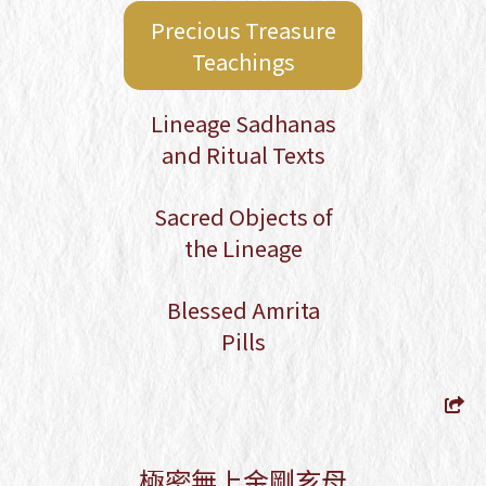
Transmissions — Official
Precious Treasure
Registration Form
Teachings
Empowerment of Kurukullā, the
Lotus Ḍākinī, and Tsok Offering
Kyabje Gangteng Tulku Rinpoche -
Lineage Sadhanas
2026 Taiwan Dharma Activities
and Ritual Texts
Schedule
Sacred Objects of
the Lineage
Blessed Amrita
Pills
極密無上金剛亥母