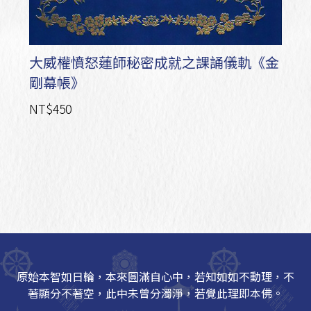
大威權憤怒蓮師秘密成就之課誦儀軌《金
剛幕帳》
NT$450
原始本智如日輪，本來圓滿自心中，若知如如不動理，不
著顯分不著空，此中未曾分濁淨，若覺此理即本佛。