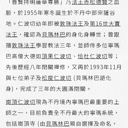
「普賢持明蓮華尊勝」乃
法王赤松德贊
之血
脈，於1955年寒冬誕生於不丹中部宗薩谷
地。仁波切幼年即被
敦珠法王
及
第16世大寶
法王
，確認為
貝瑪林巴
的身化身轉世；曾跟
隨
敦珠法王
學習教法三年，並師侍多位寧瑪
巴高僧大德如
頂果仁波切
、
恰杜仁波切
等；
先後歷經八年閉關禪修，又再於1993年11月
與七位弟子及
松度仁波切
(貝瑪林巴語化
身)，完成了三年的大圓滿閉關。
崗頂仁波切
現為不丹境內寧瑪巴最重要的上
師之一，目前負責全不丹最大的寧瑪系統，
包括崗頂寺 (由
貝瑪林巴
親自選擇及命名，