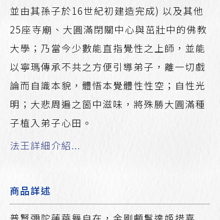
並由其孫子於16世紀初建造完成) 以及其他
25座寺廟、大圓滿閉關中心與茁壯中的佛教
大學；乃當今少數能直指覺性之上師，並能
以寧瑪傳承不共之方便引導弟子，離一切戲
論而自識本貌，體悟本覺體性性空；自性光
明；大悲周遍之箇中滋味，將殊勝大圓滿種
子植入弟子心田。
法王詳細介紹...
商品詳述
普賢彌陀蓮華舞自在，金剛顱鬘達姬措嘉