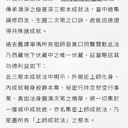
傳承清淨之極甚深三根本成就法，當中總集
誦修四支、生圓二次第之口訣，故能迅速證
得共殊諸成就。
過去舊譯寧瑪所有祖師皆異口同聲贊歎此法
乃西藏地下伏藏中之唯一伏藏，茲當略述其
功德利益如下：
此三根本成就法中明示，外親近上師化身、
內成就報身寂靜本尊、祕密行持忿怒空行事
業、真如法身圓滿次第之精華，將一切集於
一壇城中成就故，亦名集密上師成就法，乃
是盡所有「上師成就法」之根本。