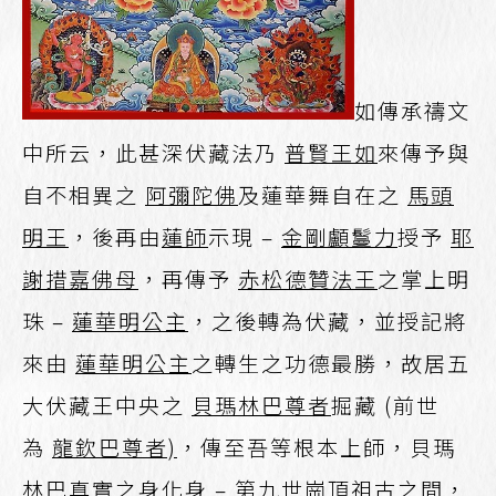
如傳承禱文
中所云，此甚深伏藏法乃
普賢王如
來傳予與
自不相異之
阿彌陀佛
及蓮華舞自在之
馬頭
明王
，後再由
蓮師
示現 –
金剛顱鬘力
授予
耶
謝措嘉佛母
，再傳予
赤松德贊法王
之掌上明
珠 –
蓮華明公主
，之後轉為伏藏，並授記將
來由
蓮華明公主
之轉生之功德最勝，故居五
大伏藏王中央之
貝瑪林巴尊者
掘藏 (前世
為
龍欽巴尊者)
，傳至吾等根本上師，貝瑪
林巴真實之身化身 –
第九世崗頂祖古
之間，