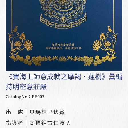
《寶海上師意成就之摩羯．蓮樹》彙編
持明密意莊嚴
CatalogNo：BB003
出 處 | 貝瑪林巴伏藏
指導者 | 崗頂祖古仁波切