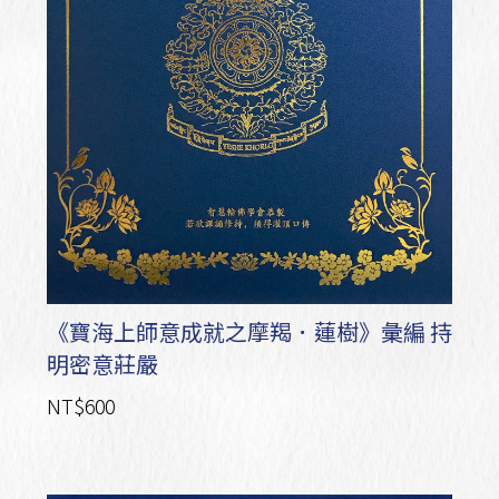
《寶海上師意成就之摩羯．蓮樹》彙編 持
明密意莊嚴
NT$600