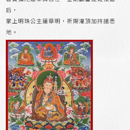
后，
掌上明珠公主蓮華明，祈賜灌頂加持諸悉
地。