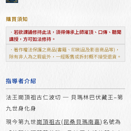
購買須知
．
若欲課誦修持此法，須得傳承上師灌頂、口傳、聽聞
講授，方可如法修持。
．著作權法保護之商品(書籍、印刷品及影音商品等)，
除有非人為之瑕疵外，一經販售或拆封概不接受退貨。
指導者介紹
法王崗頂祖古仁波切 ─ 貝瑪林巴伏藏王–第
九世身化身
現今第九世
崗頂祖古
(
昆桑貝瑪南嘉
)名號為