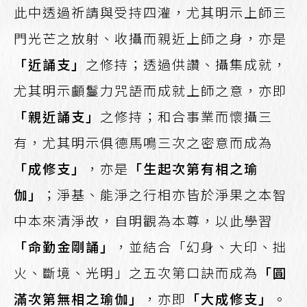
此中透過祈請與受持四灌，尤其明示上師三
門光芒之放射、收攝而親近上師之身，亦是
「近誦支」
之修持；透過供讚、攝集成就，
尤其明示顱鬘力咒語而成就上師之意，亦即
「親近誦支」
之修持；和合事業而懷攝三
有，尤其明示俱德馬鳴三次之密意而成為
「成修支」
，亦是
「生起次第有相之瑜
伽」
；淨基、能淨之行相亦皆於淨果之本智
中本來清淨故，自明觀為本尊，以此學習
「命勤金剛誦」
，並結合「幻身、大印、拙
火、斷境、光明」之五次第口訣而成為
「圓
滿次第無相之瑜伽」
，亦即
「大成修支」
。